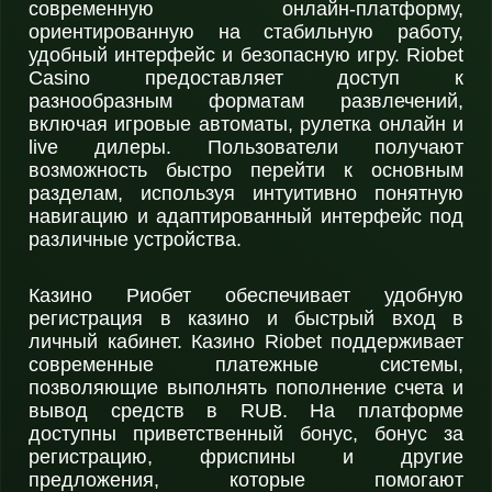
современную онлайн-платформу,
ориентированную на стабильную работу,
удобный интерфейс и безопасную игру. Riobet
Casino предоставляет доступ к
разнообразным форматам развлечений,
включая игровые автоматы, рулетка онлайн и
live дилеры. Пользователи получают
возможность быстро перейти к основным
разделам, используя интуитивно понятную
навигацию и адаптированный интерфейс под
различные устройства.
Казино Риобет обеспечивает удобную
регистрация в казино и быстрый вход в
личный кабинет. Казино Riobet поддерживает
современные платежные системы,
позволяющие выполнять пополнение счета и
вывод средств в RUB. На платформе
доступны приветственный бонус, бонус за
регистрацию, фриспины и другие
предложения, которые помогают