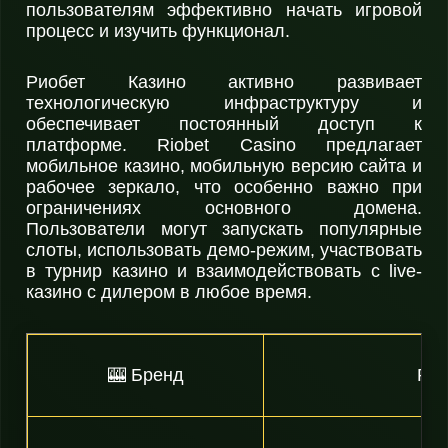
пользователям эффективно начать игровой
процесс и изучить функционал.
Риобет Казино активно развивает
технологическую инфраструктуру и
обеспечивает постоянный доступ к
платформе. Riobet Casino предлагает
мобильное казино, мобильную версию сайта и
рабочее зеркало, что особенно важно при
ограничениях основного домена.
Пользователи могут запускать популярные
слоты, использовать демо-режим, участвовать
в турнир казино и взаимодействовать с live-
казино с дилером в любое время.
🎰 Бренд
Рио