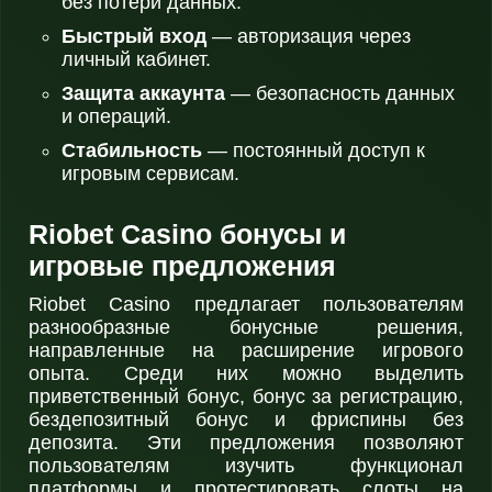
без потери данных.
Быстрый вход
— авторизация через
личный кабинет.
Защита аккаунта
— безопасность данных
и операций.
Стабильность
— постоянный доступ к
игровым сервисам.
Riobet Casino бонусы и
игровые предложения
Riobet Casino предлагает пользователям
разнообразные бонусные решения,
направленные на расширение игрового
опыта. Среди них можно выделить
приветственный бонус, бонус за регистрацию,
бездепозитный бонус и фриспины без
депозита. Эти предложения позволяют
пользователям изучить функционал
платформы и протестировать слоты на