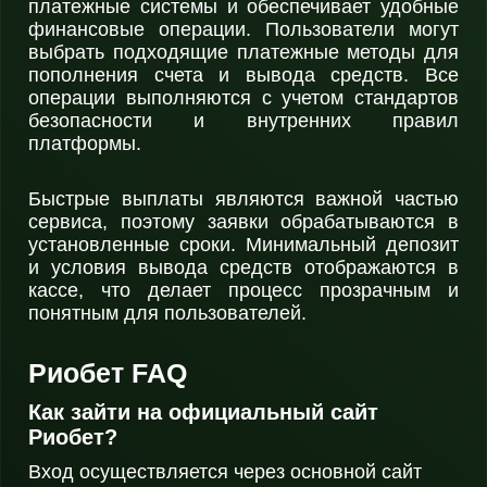
платежные системы и обеспечивает удобные
финансовые операции. Пользователи могут
выбрать подходящие платежные методы для
пополнения счета и вывода средств. Все
операции выполняются с учетом стандартов
безопасности и внутренних правил
платформы.
Быстрые выплаты являются важной частью
сервиса, поэтому заявки обрабатываются в
установленные сроки. Минимальный депозит
и условия вывода средств отображаются в
кассе, что делает процесс прозрачным и
понятным для пользователей.
Риобет FAQ
Как зайти на официальный сайт
Риобет?
Вход осуществляется через основной сайт