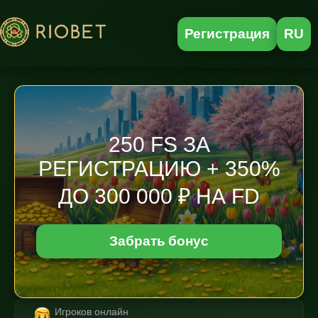
Регистрация
RU
250 FS ЗА
РЕГИСТРАЦИЮ + 350%
ДО 300 000 ₽ НА FD
Забрать бонус
Игроков онлайн