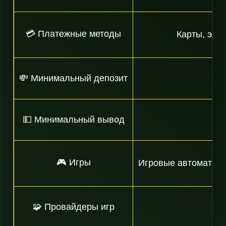
💳 Платежные методы
Карты, эле
💸 Минимальный депозит
💵 Минимальный вывод
🎮 Игры
Игровые автоматы, р
🧩 Провайдеры игр
П